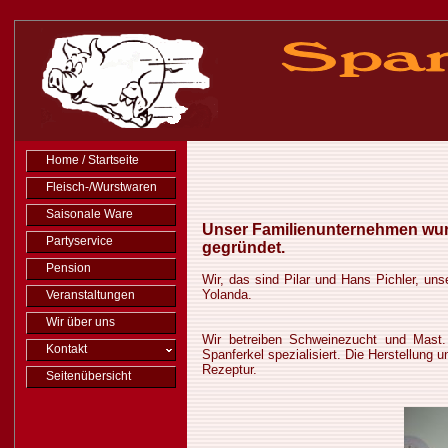
Home / Startseite
Fleisch-/Wurstwaren
Saisonale Ware
Unser Familienunternehmen wurd
Partyservice
gegründet.
Pension
Wir, das sind Pilar und Hans Pichler, uns
Yolanda.
Veranstaltungen
Wir über uns
Wir betreiben Schweinezucht und Mast
Kontakt
Spanferkel spezialisiert. Die Herstellun
Rezeptur.
Seitenübersicht